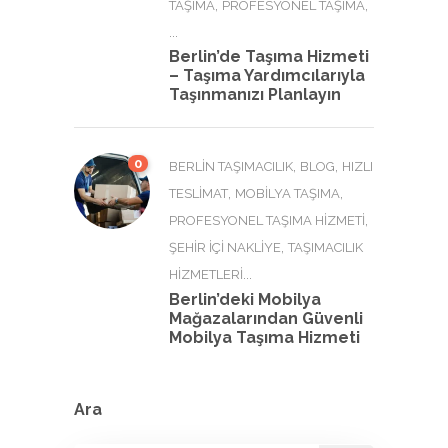
,
,
TAŞIMA
PROFESYONEL TAŞIMA
...
Berlin’de Taşıma Hizmeti
– Taşıma Yardımcılarıyla
Taşınmanızı Planlayın
0
,
,
BERLIN TAŞIMACILIK
BLOG
HIZLI
,
,
TESLIMAT
MOBILYA TAŞIMA
,
PROFESYONEL TAŞIMA HIZMETI
,
ŞEHIR İÇI NAKLIYE
TAŞIMACILIK
...
HIZMETLERI
Berlin’deki Mobilya
Mağazalarından Güvenli
Mobilya Taşıma Hizmeti
Ara