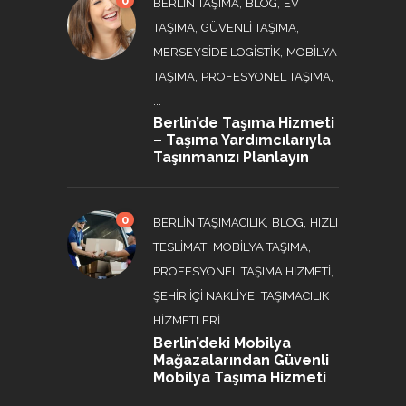
0
,
,
BERLIN TAŞIMA
BLOG
EV
,
,
TAŞIMA
GÜVENLI TAŞIMA
,
MERSEYSIDE LOGISTIK
MOBILYA
,
,
TAŞIMA
PROFESYONEL TAŞIMA
...
Berlin’de Taşıma Hizmeti
– Taşıma Yardımcılarıyla
Taşınmanızı Planlayın
0
,
,
BERLIN TAŞIMACILIK
BLOG
HIZLI
,
,
TESLIMAT
MOBILYA TAŞIMA
,
PROFESYONEL TAŞIMA HIZMETI
,
ŞEHIR İÇI NAKLIYE
TAŞIMACILIK
...
HIZMETLERI
Berlin’deki Mobilya
Mağazalarından Güvenli
Mobilya Taşıma Hizmeti