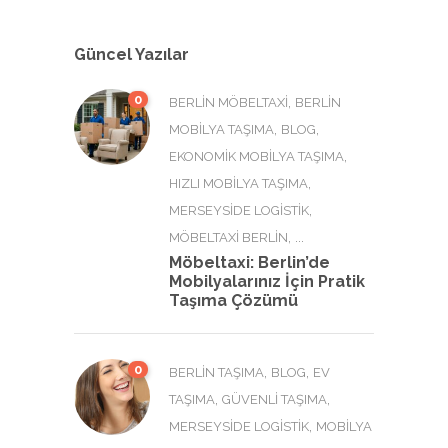
Güncel Yazılar
0
,
BERLIN MÖBELTAXI
BERLIN
,
,
MOBILYA TAŞIMA
BLOG
,
EKONOMIK MOBILYA TAŞIMA
,
HIZLI MOBILYA TAŞIMA
,
MERSEYSIDE LOGISTIK
, ...
MÖBELTAXI BERLIN
Möbeltaxi: Berlin’de
Mobilyalarınız İçin Pratik
Taşıma Çözümü
0
,
,
BERLIN TAŞIMA
BLOG
EV
,
,
TAŞIMA
GÜVENLI TAŞIMA
,
MERSEYSIDE LOGISTIK
MOBILYA