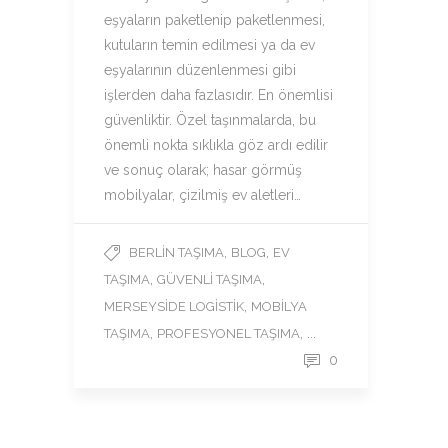
eşyaların paketlenip paketlenmesi,
kutuların temin edilmesi ya da ev
eşyalarının düzenlenmesi gibi
işlerden daha fazlasıdır. En önemlisi
güvenliktir. Özel taşınmalarda, bu
önemli nokta sıklıkla göz ardı edilir
ve sonuç olarak; hasar görmüş
mobilyalar, çizilmiş ev aletleri…
,
,
BERLIN TAŞIMA
BLOG
EV
,
,
TAŞIMA
GÜVENLI TAŞIMA
,
MERSEYSIDE LOGISTIK
MOBILYA
,
, ...
TAŞIMA
PROFESYONEL TAŞIMA
0