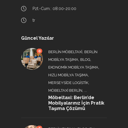
Pzt.-Cum.: 08:00-20:00
tr
Güncel Yazılar
0
,
BERLIN MÖBELTAXI
BERLIN
,
,
MOBILYA TAŞIMA
BLOG
,
EKONOMIK MOBILYA TAŞIMA
,
HIZLI MOBILYA TAŞIMA
,
MERSEYSIDE LOGISTIK
, ...
MÖBELTAXI BERLIN
Möbeltaxi: Berlin’de
Mobilyalarınız İçin Pratik
Taşıma Çözümü