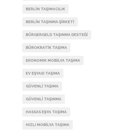
BERLIN TAŞIMACILIK
BERLIN TAŞINMA ŞIRKETI
BÜRGERGELD TAŞINMA DESTEĞI
BÜROKRATIK TAŞIMA
EKONOMIK MOBILYA TAŞIMA
EV EŞYASI TAŞIMA
GÜVENLI TAŞIMA
GÜVENLI TAŞINMA
HASSAS EŞYA TAŞIMA
,
I
BERLIN
HIZLI MOBILYA TAŞIMA
,
BLOG