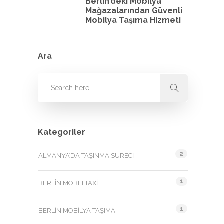
Berlin’deki Mobilya
Mağazalarından Güvenli
Mobilya Taşıma Hizmeti
Ara
Kategoriler
2
ALMANYA’DA TAŞINMA SÜRECI
1
BERLIN MÖBELTAXI
1
BERLIN MOBILYA TAŞIMA