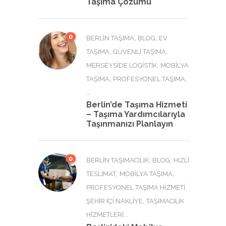
Taşıma Çözümü
0
,
,
BERLIN TAŞIMA
BLOG
EV
,
,
TAŞIMA
GÜVENLI TAŞIMA
,
MERSEYSIDE LOGISTIK
MOBILYA
,
,
TAŞIMA
PROFESYONEL TAŞIMA
...
Berlin’de Taşıma Hizmeti
– Taşıma Yardımcılarıyla
Taşınmanızı Planlayın
0
,
,
BERLIN TAŞIMACILIK
BLOG
HIZLI
,
,
TESLIMAT
MOBILYA TAŞIMA
,
PROFESYONEL TAŞIMA HIZMETI
,
ŞEHIR İÇI NAKLIYE
TAŞIMACILIK
...
HIZMETLERI