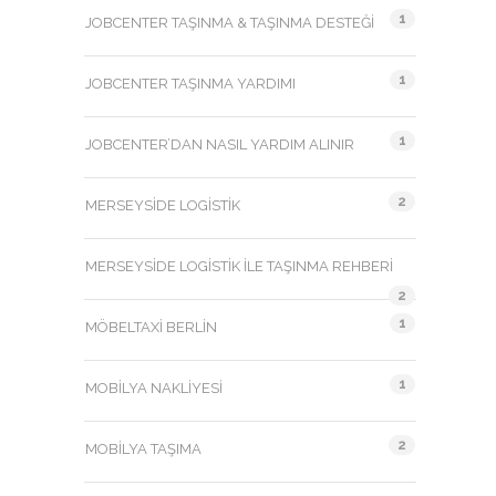
1
JOBCENTER TAŞINMA & TAŞINMA DESTEĞI
1
JOBCENTER TAŞINMA YARDIMI
1
JOBCENTER’DAN NASIL YARDIM ALINIR
2
MERSEYSIDE LOGISTIK
MERSEYSIDE LOGISTIK ILE TAŞINMA REHBERI
2
1
MÖBELTAXI BERLIN
1
MOBILYA NAKLIYESI
2
MOBILYA TAŞIMA