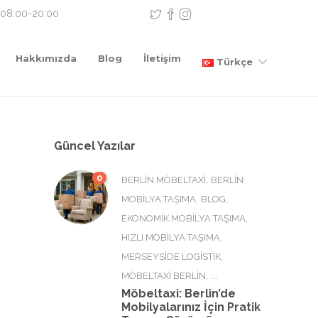
 08:00-20:00
Hakkımızda
Blog
İletişim
Türkçe
Güncel Yazılar
0
,
BERLIN MÖBELTAXI
BERLIN
,
,
MOBILYA TAŞIMA
BLOG
,
EKONOMIK MOBILYA TAŞIMA
,
HIZLI MOBILYA TAŞIMA
,
MERSEYSIDE LOGISTIK
, ...
MÖBELTAXI BERLIN
Möbeltaxi: Berlin’de
Mobilyalarınız İçin Pratik