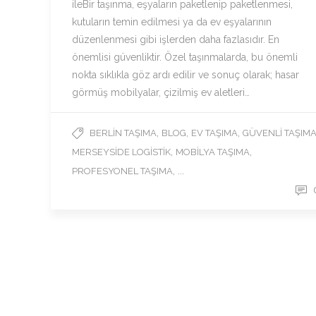
ileBir taşınma, eşyaların paketlenip paketlenmesi,
kutuların temin edilmesi ya da ev eşyalarının
düzenlenmesi gibi işlerden daha fazlasıdır. En
önemlisi güvenliktir. Özel taşınmalarda, bu önemli
nokta sıklıkla göz ardı edilir ve sonuç olarak; hasar
görmüş mobilyalar, çizilmiş ev aletleri…
,
,
,
BERLIN TAŞIMA
BLOG
EV TAŞIMA
GÜVENLI TAŞIM
,
,
MERSEYSIDE LOGISTIK
MOBILYA TAŞIMA
, ...
PROFESYONEL TAŞIMA