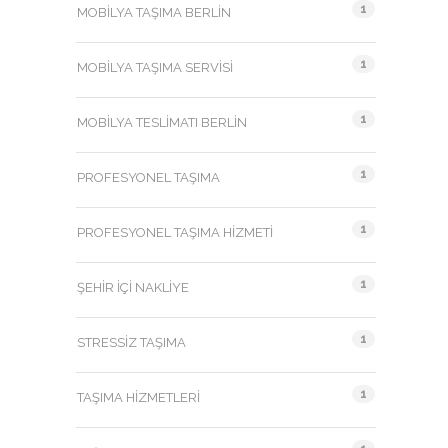
1
MOBILYA TAŞIMA BERLIN
1
MOBILYA TAŞIMA SERVISI
1
MOBILYA TESLIMATI BERLIN
1
PROFESYONEL TAŞIMA
1
PROFESYONEL TAŞIMA HIZMETI
1
ŞEHIR İÇI NAKLIYE
1
STRESSIZ TAŞIMA
1
TAŞIMA HIZMETLERI