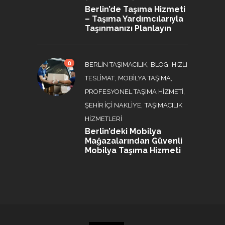
Berlin’de Taşıma Hizmeti
– Taşıma Yardımcılarıyla
Taşınmanızı Planlayın
0
,
,
BERLIN TAŞIMACILIK
BLOG
HIZLI
,
,
TESLIMAT
MOBILYA TAŞIMA
,
PROFESYONEL TAŞIMA HIZMETI
,
ŞEHIR İÇI NAKLIYE
TAŞIMACILIK
HIZMETLERI
Berlin’deki Mobilya
Mağazalarından Güvenli
Mobilya Taşıma Hizmeti