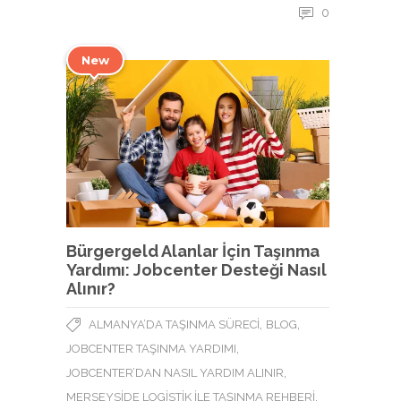
0
New
Bürgergeld Alanlar İçin Taşınma
Yardımı: Jobcenter Desteği Nasıl
Alınır?
,
,
ALMANYA’DA TAŞINMA SÜRECI
BLOG
,
JOBCENTER TAŞINMA YARDIMI
,
JOBCENTER’DAN NASIL YARDIM ALINIR
,
MERSEYSIDE LOGISTIK ILE TAŞINMA REHBERI