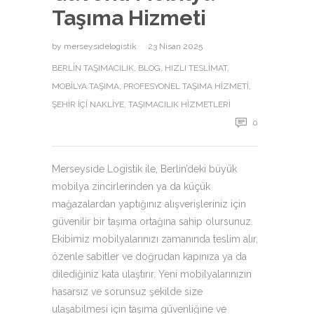
Taşıma Hizmeti
by
merseysidelogistik
23 Nisan 2025
BERLIN TAŞIMACILIK
,
BLOG
,
HIZLI TESLIMAT
,
MOBILYA TAŞIMA
,
PROFESYONEL TAŞIMA HIZMETI
,
ŞEHIR İÇI NAKLIYE
,
TAŞIMACILIK HIZMETLERI
0
Merseyside Logistik ile, Berlin’deki büyük
mobilya zincirlerinden ya da küçük
mağazalardan yaptığınız alışverişleriniz için
güvenilir bir taşıma ortağına sahip olursunuz.
Ekibimiz mobilyalarınızı zamanında teslim alır,
özenle sabitler ve doğrudan kapınıza ya da
dilediğiniz kata ulaştırır. Yeni mobilyalarınızın
hasarsız ve sorunsuz şekilde size
ulaşabilmesi için taşıma güvenliğine ve