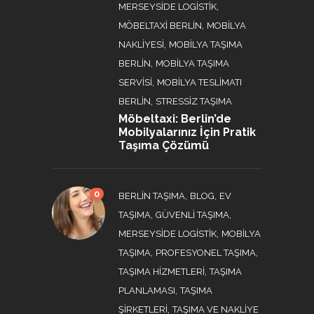
,
MERSEYSIDE LOGISTIK
,
MÖBELTAXI BERLIN
MOBILYA
,
NAKLIYESI
MOBILYA TAŞIMA
,
BERLIN
MOBILYA TAŞIMA
,
SERVISI
MOBILYA TESLIMATI
,
BERLIN
STRESSIZ TAŞIMA
Möbeltaxi: Berlin’de
Mobilyalarınız İçin Pratik
Taşıma Çözümü
0
,
,
BERLIN TAŞIMA
BLOG
EV
,
,
TAŞIMA
GÜVENLI TAŞIMA
,
MERSEYSIDE LOGISTIK
MOBILYA
,
,
TAŞIMA
PROFESYONEL TAŞIMA
,
TAŞIMA HIZMETLERI
TAŞIMA
,
PLANLAMASI
TAŞIMA
,
ŞIRKETLERI
TAŞIMA VE NAKLIYE