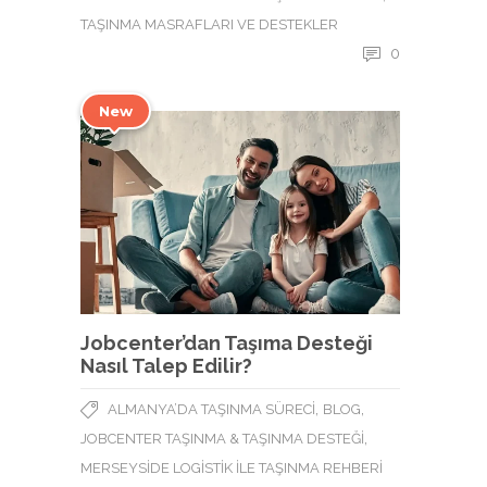
TAŞINMA MASRAFLARI VE DESTEKLER
0
New
Jobcenter’dan Taşıma Desteği
Nasıl Talep Edilir?
,
,
ALMANYA’DA TAŞINMA SÜRECI
BLOG
,
JOBCENTER TAŞINMA & TAŞINMA DESTEĞI
MERSEYSIDE LOGISTIK ILE TAŞINMA REHBERI