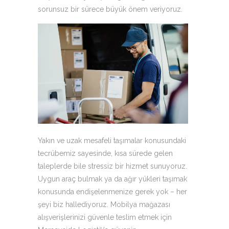
sorunsuz bir sürece büyük önem veriyoruz.
Yakın ve uzak mesafeli taşımalar konusundaki
tecrübemiz sayesinde, kısa sürede gelen
taleplerde bile stressiz bir hizmet sunuyoruz.
Uygun araç bulmak ya da ağır yükleri taşımak
konusunda endişelenmenize gerek yok – her
şeyi biz hallediyoruz. Mobilya mağazası
alışverişlerinizi güvenle teslim etmek için