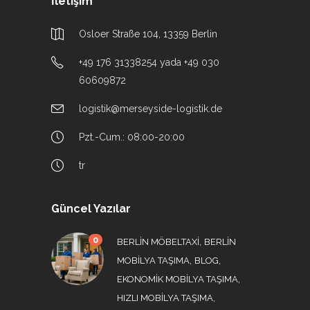
İletişim
Osloer Straße 104, 13359 Berlin
+49 176 31338254 yada +49 030
60609872
logistik@merseyside-logistik.de
Pzt.-Cum.: 08:00-20:00
tr
Güncel Yazılar
0
,
BERLIN MÖBELTAXI
BERLIN
,
,
MOBILYA TAŞIMA
BLOG
,
EKONOMIK MOBILYA TAŞIMA
,
HIZLI MOBILYA TAŞIMA