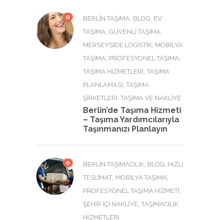
0
,
,
BERLIN TAŞIMA
BLOG
EV
,
,
TAŞIMA
GÜVENLI TAŞIMA
,
MERSEYSIDE LOGISTIK
MOBILYA
,
,
TAŞIMA
PROFESYONEL TAŞIMA
,
TAŞIMA HIZMETLERI
TAŞIMA
,
PLANLAMASI
TAŞIMA
,
ŞIRKETLERI
TAŞIMA VE NAKLIYE
Berlin’de Taşıma Hizmeti
– Taşıma Yardımcılarıyla
Taşınmanızı Planlayın
0
,
,
BERLIN TAŞIMACILIK
BLOG
HIZLI
,
,
TESLIMAT
MOBILYA TAŞIMA
,
PROFESYONEL TAŞIMA HIZMETI
,
ŞEHIR İÇI NAKLIYE
TAŞIMACILIK
HIZMETLERI