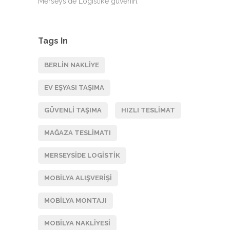
Merseyside Logistik’e güvenin.
Tags In
BERLIN NAKLIYE
EV EŞYASI TAŞIMA
GÜVENLI TAŞIMA
HIZLI TESLIMAT
MAĞAZA TESLIMATI
MERSEYSIDE LOGISTIK
MOBILYA ALIŞVERIŞI
MOBILYA MONTAJI
MOBILYA NAKLIYESI