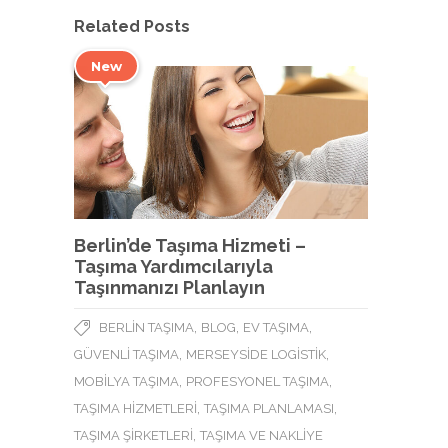
Related Posts
New
Berlin’de Taşıma Hizmeti –
Taşıma Yardımcılarıyla
Taşınmanızı Planlayın
,
,
,
BERLIN TAŞIMA
BLOG
EV TAŞIMA
,
,
GÜVENLI TAŞIMA
MERSEYSIDE LOGISTIK
,
,
MOBILYA TAŞIMA
PROFESYONEL TAŞIMA
,
,
TAŞIMA HIZMETLERI
TAŞIMA PLANLAMASI
,
TAŞIMA ŞIRKETLERI
TAŞIMA VE NAKLIYE