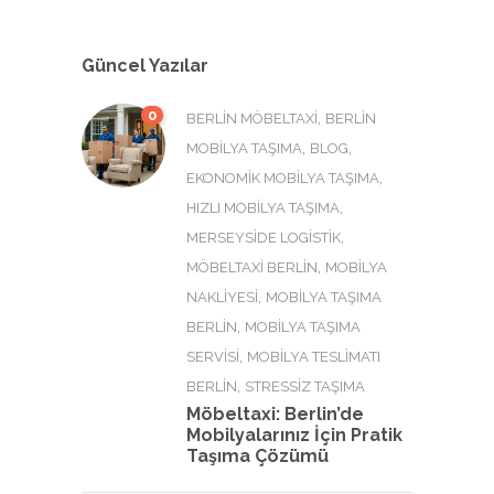
Güncel Yazılar
0
,
BERLIN MÖBELTAXI
BERLIN
,
,
MOBILYA TAŞIMA
BLOG
,
EKONOMIK MOBILYA TAŞIMA
,
HIZLI MOBILYA TAŞIMA
,
MERSEYSIDE LOGISTIK
,
MÖBELTAXI BERLIN
MOBILYA
,
NAKLIYESI
MOBILYA TAŞIMA
,
BERLIN
MOBILYA TAŞIMA
,
SERVISI
MOBILYA TESLIMATI
,
BERLIN
STRESSIZ TAŞIMA
Möbeltaxi: Berlin’de
Mobilyalarınız İçin Pratik
Taşıma Çözümü