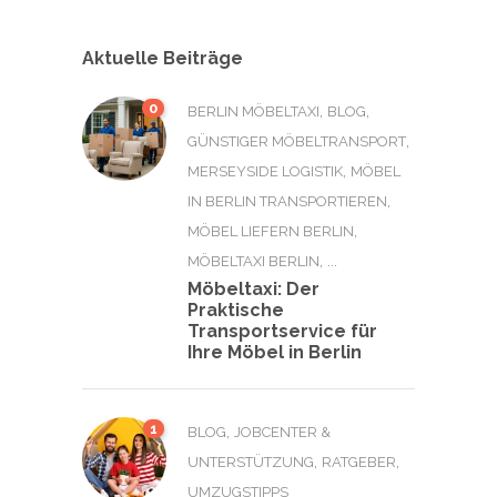
Aktuelle Beiträge
0
,
,
BERLIN MÖBELTAXI
BLOG
,
GÜNSTIGER MÖBELTRANSPORT
,
MERSEYSIDE LOGISTIK
MÖBEL
,
IN BERLIN TRANSPORTIEREN
,
MÖBEL LIEFERN BERLIN
, ...
MÖBELTAXI BERLIN
Möbeltaxi: Der
Praktische
Transportservice für
Ihre Möbel in Berlin
1
,
BLOG
JOBCENTER &
,
,
UNTERSTÜTZUNG
RATGEBER
UMZUGSTIPPS