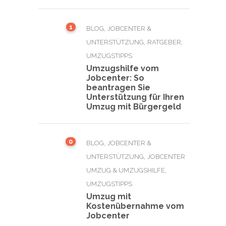
1
,
BLOG
JOBCENTER &
,
,
UNTERSTÜTZUNG
RATGEBER
UMZUGSTIPPS
Umzugshilfe vom
Jobcenter: So
beantragen Sie
Unterstützung für Ihren
Umzug mit Bürgergeld
0
,
BLOG
JOBCENTER &
,
UNTERSTÜTZUNG
JOBCENTER
,
UMZUG & UMZUGSHILFE
UMZUGSTIPPS
Umzug mit
Kostenübernahme vom
Jobcenter