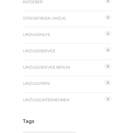
1
RATGEBER
1
STRESSFREIER UMZUG
1
UMZUGSHILFE
1
UMZUGSSERVICE
2
UMZUGSSERVICE BERLIN
2
UMZUGSTIPPS
1
UMZUGSUNTERNEHMEN
Tags