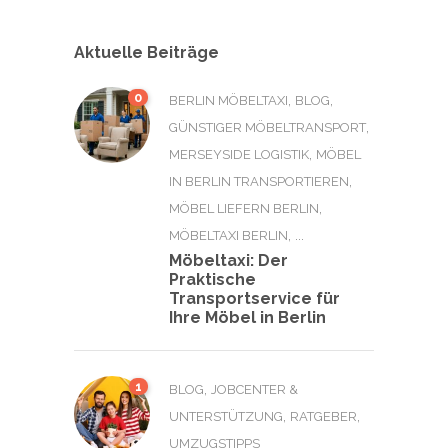
Aktuelle Beiträge
0
,
,
BERLIN MÖBELTAXI
BLOG
,
GÜNSTIGER MÖBELTRANSPORT
,
MERSEYSIDE LOGISTIK
MÖBEL
,
IN BERLIN TRANSPORTIEREN
,
MÖBEL LIEFERN BERLIN
, ...
MÖBELTAXI BERLIN
Möbeltaxi: Der
Praktische
Transportservice für
Ihre Möbel in Berlin
1
,
BLOG
JOBCENTER &
,
,
UNTERSTÜTZUNG
RATGEBER
UMZUGSTIPPS